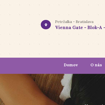
Petržalka - Bratislava
Vienna Gate - Blok-A -
Domov
O nás