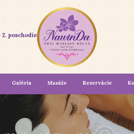
 2. poschodie
Galéria
Masáže
Rezervácie
Ko