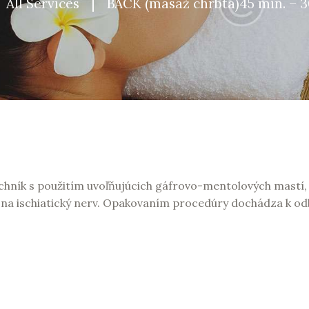
All Services
BACK (masáž chrbta)45 min. – 30
hník s použitím uvoľňujúcich gáfrovo-mentolových mastí, 
 na ischiatický nerv. Opakovaním procedúry dochádza k od